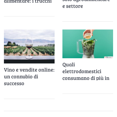
alimentare: i trucchi
e settore
da mettere (davvero)
farmaceutico
in pratica per
risparmiare
Quali
Vino e vendite online:
elettrodomestici
un connubio di
consumano di più in
successo
cucina?