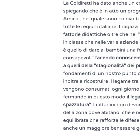
La Coldiretti ha dato anche un 
spiegando che è in atto un prog
Amica", nel quale sono coinvolti 
tutte le regioni italiane. I ragazz
fattorie didattiche oltre che nei
in classe che nelle varie aziende 
è quello di dare ai bambini una 
consapevoli"
facendo conoscere l
a quelli della "stagionalità" dei 
fondamenti di un nostro punto di
inoltre a ricostruire il legame tra
vengono consumati ogni giorno dag
fermando in questo modo
il le
spazzatura".
I cittadini non dev
della zona dove abitano, che è n
equilibrata che rafforza le dife
anche un maggiore benessere g