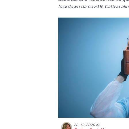
lockdown da covi19. Cattiva ali
28-12-2020 di: