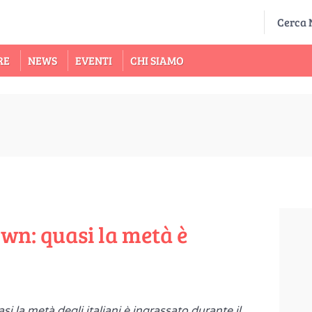
RE
NEWS
EVENTI
CHI SIAMO
own: quasi la metà è
 la metà degli italiani è ingrassato durante il