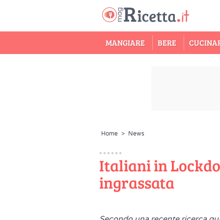
MANGIARE
BERE
CUCINA
Home
>
News
Italiani in Lockd
ingrassata
Secondo una recente ricerca quasi