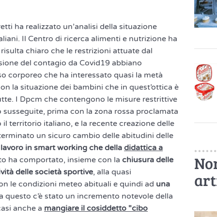
etti ha realizzato un’analisi della situazione
aliani. Il Centro di ricerca alimenti e nutrizione ha
 risulta chiaro che le restrizioni attuate dal
usione del contagio da Covid19 abbiano
o corporeo che ha interessato quasi la metà
con la situazione dei bambini che in quest’ottica è
tutte. I Dpcm che contengono le misure restrittive
o susseguite, prima con la zona rossa proclamata
il territorio italiano, e la recente creazione delle
erminato un sicuro cambio delle abitudini delle
 lavoro in smart working che della
didattica a
Non
o ha comportato, insieme con la
chiusura delle
ività delle società sportive
, alla quasi
art
con le condizioni meteo abituali e quindi ad
una
a questo c’è stato un incremento notevole della
casi anche a
mangiare il cosiddetto "cibo