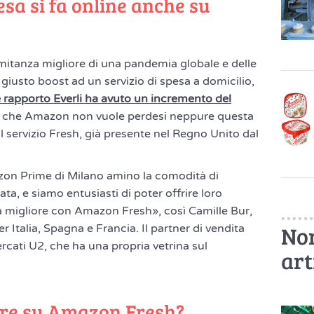
esa si fa online anche su
itanza migliore di una pandemia globale e delle
l giusto boost ad un servizio di spesa a domicilio,
 rapporto Everli ha avuto un incremento del
ta che Amazon non vuole perdesi neppure questa
 il servizio Fresh, già presente nel Regno Unito dal
zon Prime di Milano amino la comodità di
ata, e siamo entusiasti di poter offrire loro
a migliore con Amazon Fresh», così Camille Bur,
Non
Italia, Spagna e Francia. Il partner di vendita
rcati U2, che ha una propria vetrina sul
art
are su Amazon Fresh?