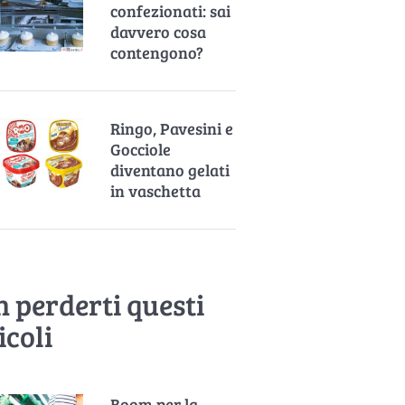
confezionati: sai
davvero cosa
contengono?
Ringo, Pavesini e
Gocciole
diventano gelati
in vaschetta
 perderti questi
icoli
Boom per la