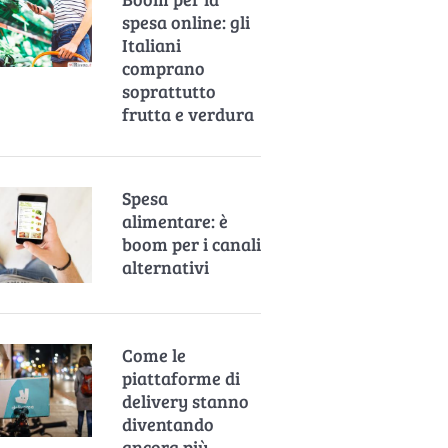
spesa online: gli
Italiani
comprano
soprattutto
frutta e verdura
Spesa
alimentare: è
boom per i canali
alternativi
Come le
piattaforme di
delivery stanno
diventando
ancora più