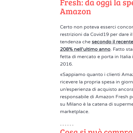
Fresh: da oggi la sp
Amazon
Certo non poteva esserci concom
restrizioni da Covid19 per dare i
tendenza che
secondo il recente
208% nell'ultimo anno
. Fatto s
fetta di mercato e porta in Italia
2016.
«Sappiamo quanto i clienti Ama
ricevere la propria spesa in giorn
un’esperienza di acquisto ancor
responsabile di Amazon Fresh per 
su Milano è la catena di superme
marketplace.
Cosa si può compr