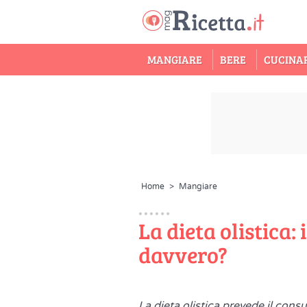
MANGIARE
BERE
CUCINA
Home
>
Mangiare
La dieta olistica
davvero?
La dieta olistica prevede il cons