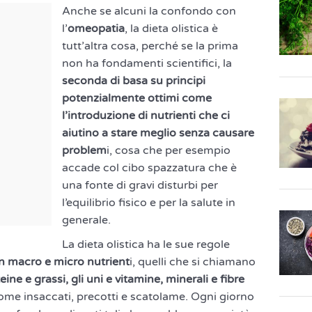
Anche se alcuni la confondo con
l’
omeopatia
, la dieta olistica è
tutt’altra cosa, perché se la prima
non ha fondamenti scientifici, la
seconda di basa su principi
potenzialmente ottimi come
l’introduzione di nutrienti che ci
aiutino a stare meglio senza causare
problem
i, cosa che per esempio
accade col cibo spazzatura che è
una fonte di gravi disturbi per
l’equilibrio fisico e per la salute in
generale.
La dieta olistica ha le sue regole
on macro e micro nutrient
i, quelli che si chiamano
eine e grassi, gli uni e vitamine, minerali e fibre
 come insaccati, precotti e scatolame. Ogni giorno