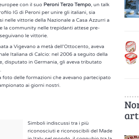
 europee con il suo
Peroni Terzo Tempo
, un talk
filo IG di Peroni per unire gli italiani, sia
si nelle vittorie della Nazionale a Casa Azzurri a
e la community nelle trepidanti attese pre-
seguivano le vittorie.
, nata a Vigevano a metà dell'Ottocento, aveva
ale Italiana di Calcio: nel 2006 a seguito della
, disputato in Germania, gli aveva tributato
.
la foto delle formazioni che avevano partecipato
campionato ai giorni nostri.
Non
art
Simboli indiscussi tra i più
riconosciuti e riconoscibili del Made
in Italy nel mondo, il connubio tra la