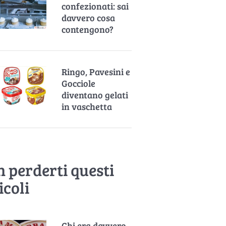
confezionati: sai
davvero cosa
contengono?
Ringo, Pavesini e
Gocciole
diventano gelati
in vaschetta
 perderti questi
icoli
Chi era davvero