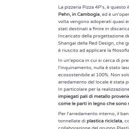
La pizzeria Pizza 4P's, è questo i
Pehn, in Cambogia
, ed è un'ope
volta vengono adoperati quasi e
stati destinati a finire in discaric
Incaricato della progettazione de
Shangai della Red Design, che gra
è riuscito ad applicare la filosof
In un'epoca in cui si cerca di pr
l'inquinamento, nulla è stato lasc
ecosostenibile al 100%. Non solo
arredamento del locale è stata p
In particolare per la realizzazion
impiegati pali di metallo provenie
come le parti in legno che sono 
Per l'arredamento interno, il banc
tonnellate di
plastica riciclata
, c
collaborazione del gruppo Plastic