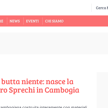
RE
NEWS
EVENTI
CHI SIAMO
 butta niente: nasce la
ero Sprechi in Cambogia
 cambogiana costruita interamente con materiali