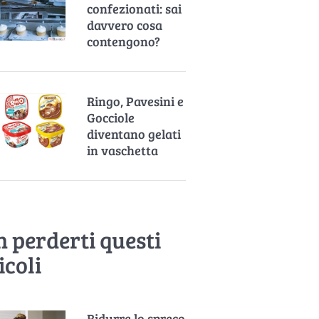
confezionati: sai
davvero cosa
contengono?
Ringo, Pavesini e
Gocciole
diventano gelati
in vaschetta
 perderti questi
icoli
Ridurre lo spreco