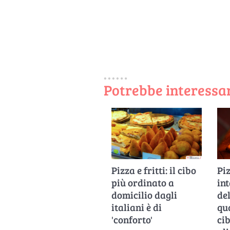
Potrebbe interessar
Pizza e fritti: il cibo
Pi
più ordinato a
int
domicilio dagli
de
italiani è di
qua
'conforto'
cib