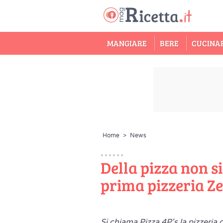
MANGIARE
BERE
CUCINA
Home
>
News
Della pizza non si
prima pizzeria Z
Si chiama Pizza 4P's la pizzeria