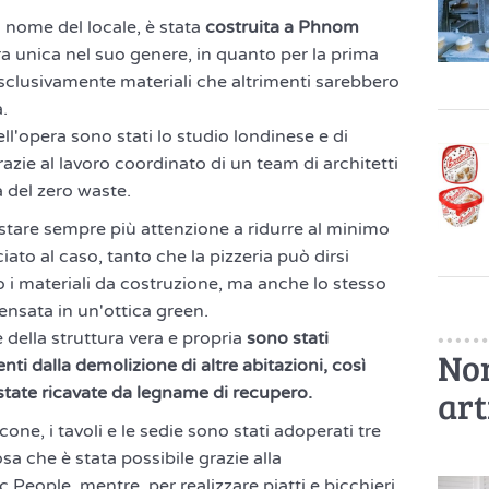
l nome del locale, è stata
costruita a Phnom
ra unica nel suo genere, in quanto per la prima
sclusivamente materiali che altrimenti sarebbero
a.
ll'opera sono stati lo studio londinese e di
zie al lavoro coordinato di un team di architetti
ia del zero waste.
estare sempre più attenzione a ridurre al minimo
iato al caso, tanto che la pizzeria può dirsi
 i materiali da costruzione, ma anche lo stesso
ensata in un'ottica green.
e della struttura vera e propria
sono stati
Non
nti dalla demolizione di altre abitazioni, così
art
state ricavate da legname di recupero.
one, i tavoli e le sedie sono stati adoperati tre
osa che è stata possibile grazie alla
 People, mentre, per realizzare piatti e bicchieri