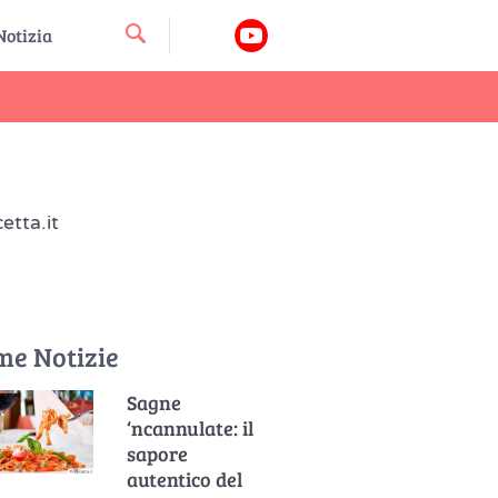
cetta.it
me Notizie
Sagne
‘ncannulate: il
sapore
autentico del