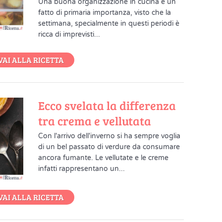
Una buona organizzazione in cucina è un
fatto di primaria importanza, visto che la
settimana, specialmente in questi periodi è
ricca di imprevisti...
VAI ALLA RICETTA
Ecco svelata la differenza
tra crema e vellutata
Con l'arrivo dell'inverno si ha sempre voglia
di un bel passato di verdure da consumare
ancora fumante. Le vellutate e le creme
infatti rappresentano un...
VAI ALLA RICETTA