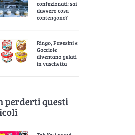
confezionati: sai
davvero cosa
contengono?
Ringo, Pavesini e
Gocciole
diventano gelati
in vaschetta
 perderti questi
icoli
Tok-Yo: i nuovi